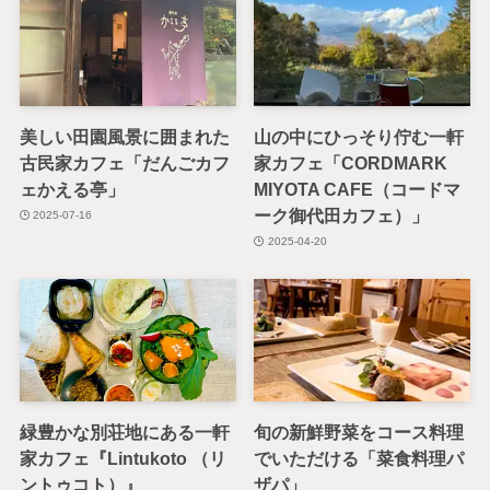
美しい田園風景に囲まれた
山の中にひっそり佇む一軒
古民家カフェ「だんごカフ
家カフェ「CORDMARK
ェかえる亭」
MIYOTA CAFE（コードマ
ーク御代田カフェ）」
2025-07-16
2025-04-20
緑豊かな別荘地にある一軒
旬の新鮮野菜をコース料理
家カフェ『Lintukoto （リ
でいただける「菜食料理パ
ントゥコト）』
ザパ」