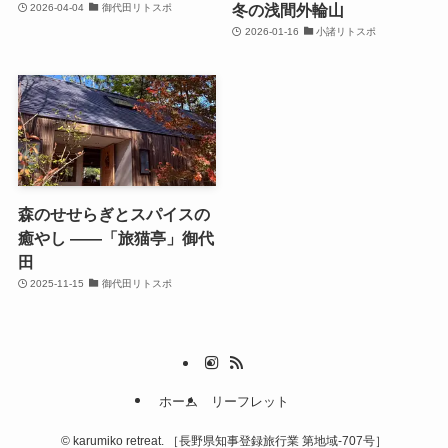
冬の浅間外輪山
2026-04-04
御代田リトスポ
2026-01-16
小諸リトスポ
森のせせらぎとスパイスの
癒やし ——「旅猫亭」御代
田
2025-11-15
御代田リトスポ
ホーム
リーフレット
©
karumiko retreat. ［長野県知事登録旅行業 第地域-707号］