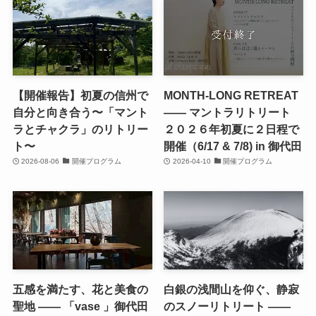
【開催報告】初夏の信州で
MONTH-LONG RETREAT
自分と向き合う〜「マント
—— マントラリトリート
ラとチャクラ」のリトリー
２０２６年初夏に２日程で
ト〜
開催（6/17 & 7/8) in 御代田
2026-08-06
開催プログラム
2026-04-10
開催プログラム
五感を満たす、花と美食の
白銀の浅間山を仰ぐ、静寂
聖地 —— 「vase 」御代田
のスノーリトリート ——