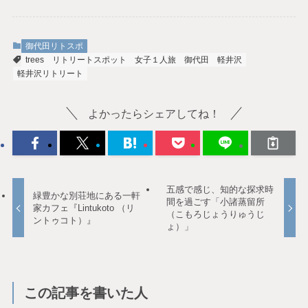
御代田リトスポ
trees
リトリートスポット
女子１人旅
御代田
軽井沢
軽井沢リトリート
よかったらシェアしてね！
五感で感じ、知的な探求時
緑豊かな別荘地にある一軒
間を過ごす「小諸蒸留所
家カフェ『Lintukoto （リ
（こもろじょうりゅうじ
ントゥコト）』
ょ）」
この記事を書いた人