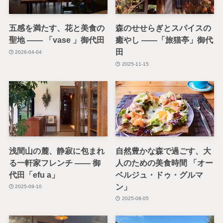
五感を満たす、花と美食の
森のせせらぎとスパイスの
聖地 —— 「vase 」御代田
癒やし ——「旅猫亭」御代
田
2026-04-04
2025-11-15
浅間山の麓、静寂に包まれ
自然豊かな森で過ごす、大
る一軒家フレンチ —— 御
人のための美食時間 「オー
代田「efu a」
ベルジュ・ドゥ・グルマ
ン」
2025-09-10
2025-08-05