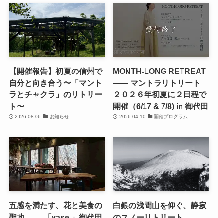
【開催報告】初夏の信州で
MONTH-LONG RETREAT
自分と向き合う〜「マント
—— マントラリトリート
ラとチャクラ」のリトリー
２０２６年初夏に２日程で
ト〜
開催（6/17 & 7/8) in 御代田
2026-08-06
お知らせ
2026-04-10
開催プログラム
五感を満たす、花と美食の
白銀の浅間山を仰ぐ、静寂
聖地 —— 「vase 」御代田
のスノーリトリート ——