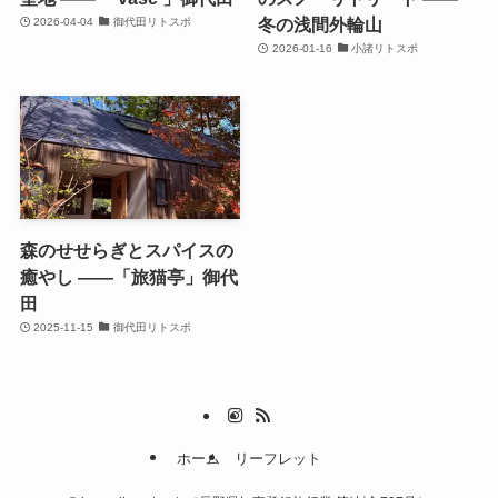
冬の浅間外輪山
2026-04-04
御代田リトスポ
2026-01-16
小諸リトスポ
森のせせらぎとスパイスの
癒やし ——「旅猫亭」御代
田
2025-11-15
御代田リトスポ
ホーム
リーフレット