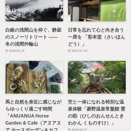
白銀の浅間山を仰ぐ、静寂
日常を忘れて心と向き合う
のスノーリトリート ——
一席を 「彩本堂（さいほん
冬の浅間外輪山
どう）」
2026-01-16
2025-07-16
馬と自然を身近に感じなが
空と一体になれる特別な温
らゆっくり過ごす時間
泉体験「菱野温泉常盤館 雲
「ANUANUA Horse
の助（ひしのおんせんとき
Garden & Cafe（アヌアヌ
わかん くものすけ）」
ア ホースガーデン＆カフ
2025-05-27