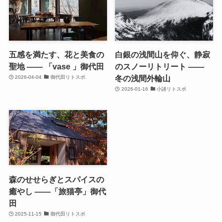
五感を満たす、花と美食の
白銀の浅間山を仰ぐ、静寂
聖地 —— 「vase 」御代田
のスノーリトリート ——
冬の浅間外輪山
2026-04-04
御代田リトスポ
2026-01-16
小諸リトスポ
森のせせらぎとスパイスの
癒やし ——「旅猫亭」御代
田
2025-11-15
御代田リトスポ