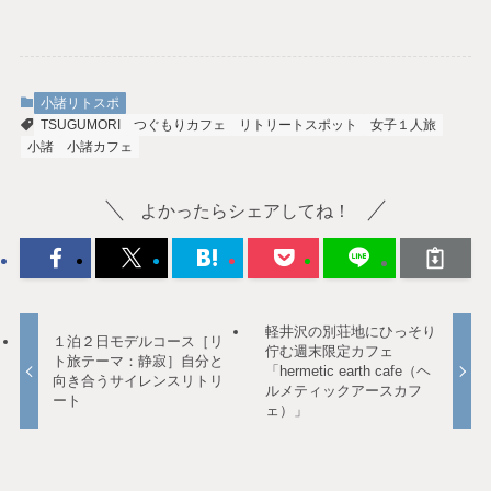
小諸リトスポ
TSUGUMORI
つぐもりカフェ
リトリートスポット
女子１人旅
小諸
小諸カフェ
よかったらシェアしてね！
軽井沢の別荘地にひっそり
１泊２日モデルコース［リ
佇む週末限定カフェ
ト旅テーマ：静寂］自分と
「hermetic earth cafe（ヘ
向き合うサイレンスリトリ
ルメティックアースカフ
ート
ェ）」