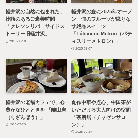
軽井沢の自然に包まれた、
軽井沢の森に2025年オープ
物語のあるご褒美時間
ン！旬のフルーツが織りな
「クレソンリバーサイドス
す絶品スイーツ
トーリー旧軽井沢」
「Pâtisserie Metron（パテ
ィスリーメトロン）」
2025-08-10
2025-08-07
軽井沢の老舗カフェで、心
創作中華や点心、中国茶が
豊かなひとときを 「離山房
いただける大人向けの空間
（りざんぼう）」
「茶膳居（チャゼンサロ
ン）」
2025-07-23
2025-07-16