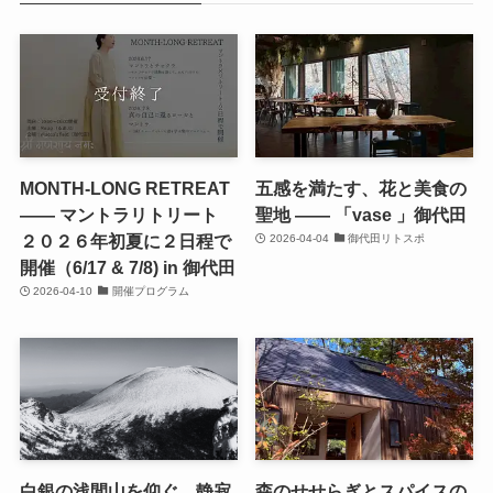
MONTH-LONG RETREAT
五感を満たす、花と美食の
—— マントラリトリート
聖地 —— 「vase 」御代田
２０２６年初夏に２日程で
2026-04-04
御代田リトスポ
開催（6/17 & 7/8) in 御代田
2026-04-10
開催プログラム
白銀の浅間山を仰ぐ、静寂
森のせせらぎとスパイスの