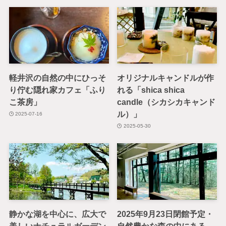
軽井沢の自然の中にひっそ
オリジナルキャンドルが作
り佇む隠れ家カフェ「ふり
れる「shica shica
こ茶房」
candle（シカシカキャンド
ル）」
2025-07-16
2025-05-30
静かな湖を中心に、広大で
2025年9月23日閉館予定・
美しいナチュラルガーデン
自然豊かな森の中にある、