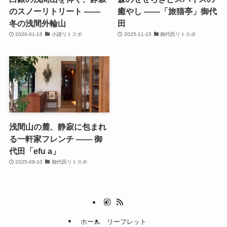
のスノーリトリート ——
癒やし ——「旅猫亭」御代
冬の浅間外輪山
田
2026-01-16
小諸リトスポ
2025-11-15
御代田リトスポ
浅間山の麓、静寂に包まれ
る一軒家フレンチ —— 御
代田「efu a」
2025-09-10
御代田リトスポ
ホーム
リーフレット