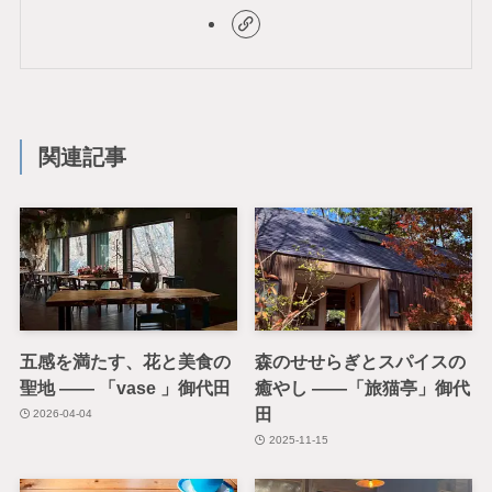
関連記事
五感を満たす、花と美食の
森のせせらぎとスパイスの
聖地 —— 「vase 」御代田
癒やし ——「旅猫亭」御代
田
2026-04-04
2025-11-15