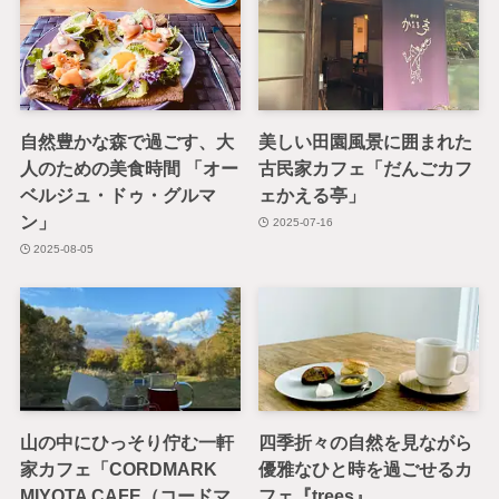
自然豊かな森で過ごす、大
美しい田園風景に囲まれた
人のための美食時間 「オー
古民家カフェ「だんごカフ
ベルジュ・ドゥ・グルマ
ェかえる亭」
ン」
2025-07-16
2025-08-05
山の中にひっそり佇む一軒
四季折々の自然を見ながら
家カフェ「CORDMARK
優雅なひと時を過ごせるカ
MIYOTA CAFE（コードマ
フェ『trees』