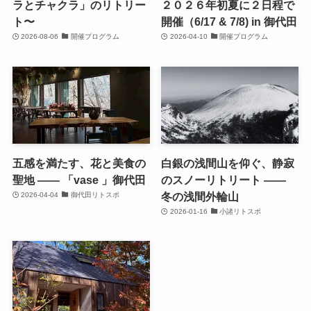
ラとチャクラ」のリトリー
２０２６年初夏に２日程で
ト〜
開催（6/17 & 7/8) in 御代田
2026-08-06
開催プログラム
2026-04-10
開催プログラム
五感を満たす、花と美食の
白銀の浅間山を仰ぐ、静寂
聖地 —— 「vase 」御代田
のスノーリトリート ——
冬の浅間外輪山
2026-04-04
御代田リトスポ
2026-01-16
小諸リトスポ