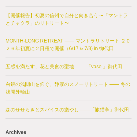
【開催報告】初夏の信州で自分と向き合う〜「マントラ
とチャクラ」のリトリート〜
MONTH-LONG RETREAT —— マントラリトリート ２０
２６年初夏に２日程で開催（6/17 & 7/8) in 御代田
五感を満たす、花と美食の聖地 —— 「vase 」御代田
白銀の浅間山を仰ぐ、静寂のスノーリトリート —— 冬の
浅間外輪山
森のせせらぎとスパイスの癒やし ——「旅猫亭」御代田
Archives