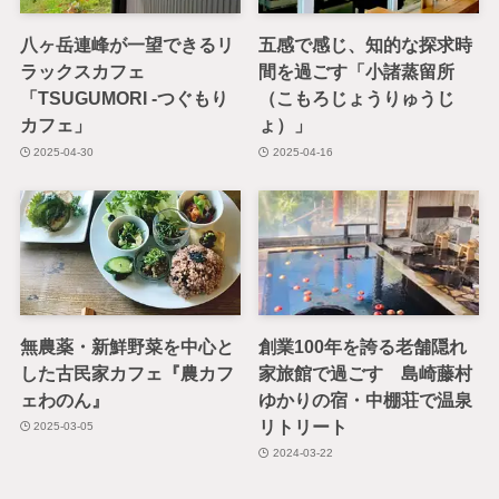
八ヶ岳連峰が一望できるリ
五感で感じ、知的な探求時
ラックスカフェ
間を過ごす「小諸蒸留所
「TSUGUMORI -つぐもり
（こもろじょうりゅうじ
カフェ」
ょ）」
2025-04-30
2025-04-16
無農薬・新鮮野菜を中心と
創業100年を誇る老舗隠れ
した古民家カフェ『農カフ
家旅館で過ごす 島崎藤村
ェわのん』
ゆかりの宿・中棚荘で温泉
リトリート
2025-03-05
2024-03-22