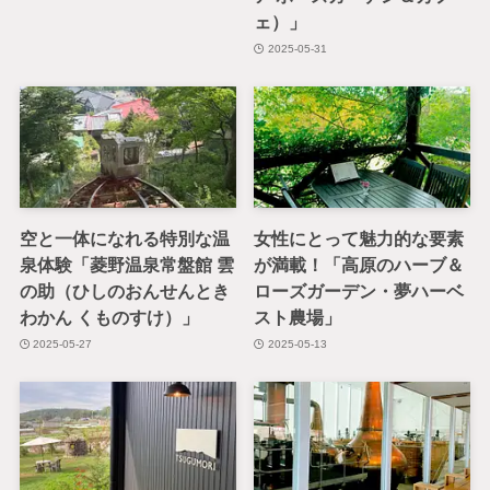
ェ）」
2025-05-31
空と一体になれる特別な温
女性にとって魅力的な要素
泉体験「菱野温泉常盤館 雲
が満載！「高原のハーブ＆
の助（ひしのおんせんとき
ローズガーデン・夢ハーベ
わかん くものすけ）」
スト農場」
2025-05-27
2025-05-13