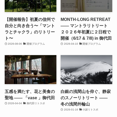
【開催報告】初夏の信州で
MONTH-LONG RETREAT
自分と向き合う〜「マント
—— マントラリトリート
ラとチャクラ」のリトリー
２０２６年初夏に２日程で
ト〜
開催（6/17 & 7/8) in 御代田
2026-08-06
開催プログラム
2026-04-10
開催プログラム
五感を満たす、花と美食の
白銀の浅間山を仰ぐ、静寂
聖地 —— 「vase 」御代田
のスノーリトリート ——
冬の浅間外輪山
2026-04-04
御代田リトスポ
2026-01-16
小諸リトスポ